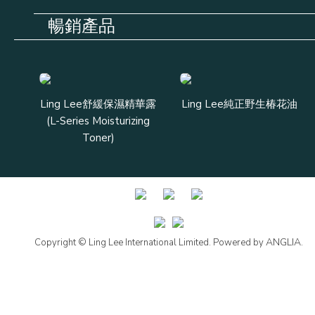
暢銷產品
Ling Lee舒緩保濕精華露
Ling Lee純正野生椿花油
Li
(L-Series Moisturizing
(N
Toner)
ANGLIA
Copyright © Ling Lee International Limited. Powered by
.